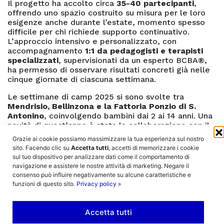
Il progetto ha accolto circa
35-40 partecipanti
,
offrendo uno spazio costruito su misura per le loro
esigenze anche durante l’estate, momento spesso
difficile per chi richiede supporto continuativo.
L’approccio intensivo e personalizzato, con
accompagnamento
1:1 da pedagogisti e terapisti
specializzati
, supervisionati da un esperto BCBA®,
ha permesso di osservare risultati concreti già nelle
cinque giornate di ciascuna settimana.
Le settimane di camp 2025 si sono svolte tra
Mendrisio, Bellinzona e la Fattoria Ponzio di S.
Antonino
, coinvolgendo bambini dai 2 ai 14 anni. Una
novità di quest’anno è stata la collaborazione con il
SEPS sottoceneri
, che ha permesso di aprire il
Grazie ai cookie possiamo massimizzare la tua esperienza sul nostro
campo anche ai bambini della regione del
sito. Facendo clic su
Accetta tutti
, accetti di memorizzare i cookie
Mendrisiotto.
sul tuo dispositivo per analizzare dati come il comportamento di
navigazione e assistere le nostre attività di marketing. Negare il
consenso può influire negativamente su alcune caratteristiche e
funzioni di questo sito.
Privacy policy »
Da
sottolineare
come
Accetta tutti
l’esperienza